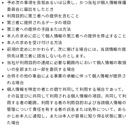
予め次の事項を告知あるいは公表し，かつ当社が個人情報保護
委員会に届出をしたとき
利用目的に第三者への提供を含むこと
第三者に提供されるデータの項目
第三者への提供の手段または方法
本人の求めに応じて個人情報の第三者への提供を停止すること
本人の求めを受け付ける方法
前項の定めにかかわらず，次に掲げる場合には，当該情報の提
供先は第三者に該当しないものとします。
当社が利用目的の達成に必要な範囲内において個人情報の取扱
いの全部または一部を委託する場合
合併その他の事由による事業の承継に伴って個人情報が提供さ
れる場合
個人情報を特定の者との間で共同して利用する場合であって，
その旨並びに共同して利用される個人情報の項目，共同して利
用する者の範囲，利用する者の利用目的および当該個人情報の
管理について責任を有する者の氏名または名称について，あら
かじめ本人に通知し，または本人が容易に知り得る状態に置い
た場合