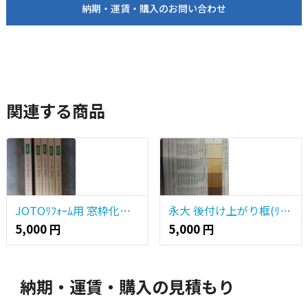
納期・運賃・購入のお問い合わせ
関連する商品
JOTOﾘﾌｫｰﾑ用 窓枠化粧ｶﾊﾞｰ 3m物
永大 後付け上がり框(ﾘﾌｫｰﾑ框)
5,000 円
5,000 円
納期・運賃・購入の見積もり