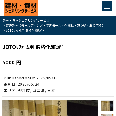
建材・資材シェアリングサービス
>
装飾建材（モールディング・装飾モール・化粧柱・廻り縁・飾り窓枠）
>
JOTOﾘﾌｫｰﾑ用 窓枠化粧ｶﾊﾞｰ
JOTOﾘﾌｫｰﾑ用 窓枠化粧ｶﾊﾞｰ
5000 円
Published date:
2025/05/17
更新日:
2025/05/24
エリア:
柳井市, 山口県, 日本