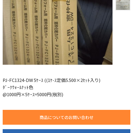
PJ-FC1324-DW 5ｹｰｽ ((1ｹ-ｽ定価5.500×2ｾｯﾄ入り)
ﾀﾞｰｸｳｫｰﾙﾅｯﾄ色
@1000円×5ｹｰｽ=5000円(税別)
商品についてのお問い合わせ